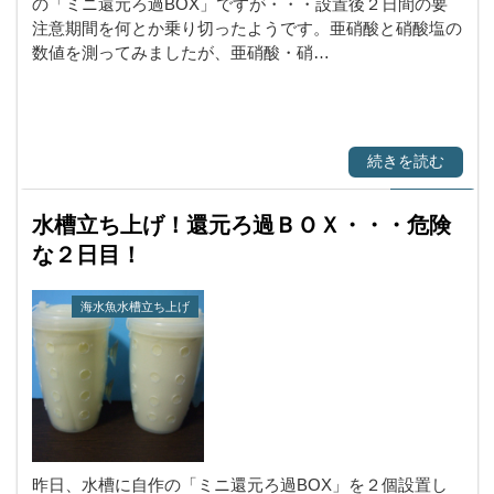
の「ミニ還元ろ過BOX」ですが・・・設置後２日間の要
注意期間を何とか乗り切ったようです。亜硝酸と硝酸塩の
数値を測ってみましたが、亜硝酸・硝…
続きを読む
水槽立ち上げ！還元ろ過ＢＯＸ・・・危険
な２日目！
海水魚水槽立ち上げ
昨日、水槽に自作の「ミニ還元ろ過BOX」を２個設置し