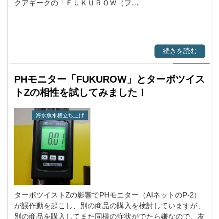
クアギークの「ＦＵＫＵＲＯＷ（フ…
続きを読む
PHモニター「FUKUROW」とターボツイス
トZの相性を試してみました！
海水魚水槽立ち上げ
ターボツイストZの影響でPHモニター（AIネットのP-2）
が誤作動を起こし、別の商品の購入を検討していますが、
別の商品を購入してまた同様の症状がでたら嫌なので、友