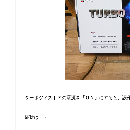
ターボツイストＺの電源を
「ＯＮ」
にすると、誤
症状は・・・