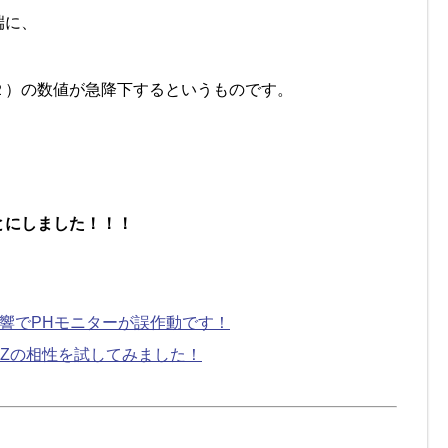
端に、
２）の数値が急降下するというものです。
とにしました！！！
響でPHモニターが誤作動です！
トZの相性を試してみました！