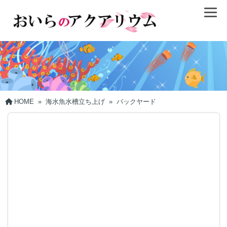
HOME
»
海水魚水槽立ち上げ
»
バックヤード