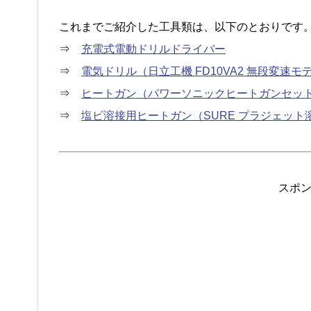
これまでご紹介した工具類は、以下のとおりです
⇒
充電式電動ドリルドライバー
⇒
電気ドリル（日立工機 FD10VA2 無段変速モ
⇒
ヒートガン（パワーソニックヒートガンセットH
⇒
塩ビ溶接用ヒートガン（SURE プラジェット溶接
スポ