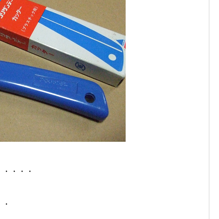
、・・・・
・・