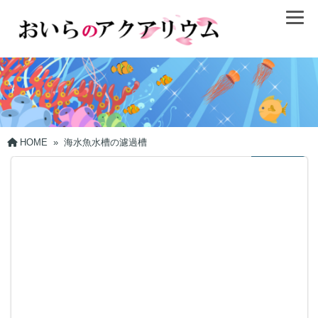
HOME
»
海水魚水槽の濾過槽