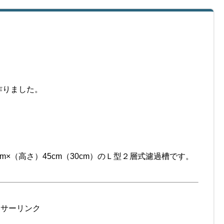
作りました。
m×（高さ）45cm（30cm）のＬ型２層式濾過槽です。
ンサーリンク