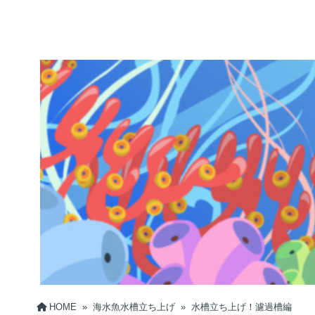
HOME
»
海水魚水槽立ち上げ
»
水槽立ち上げ！濾過槽編