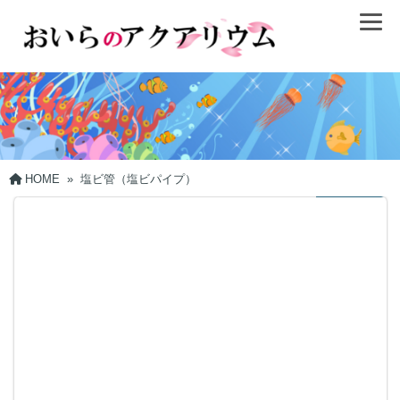
HOME
»
塩ビ管（塩ビパイプ）