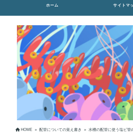
ホーム
サイトマ
HOME
»
配管についての覚え書き
»
水槽の配管に使う塩ビ管