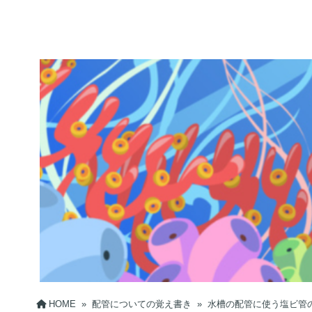
HOME
»
配管についての覚え書き
»
水槽の配管に使う塩ビ管