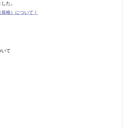
ました。
（規格）について！
ついて