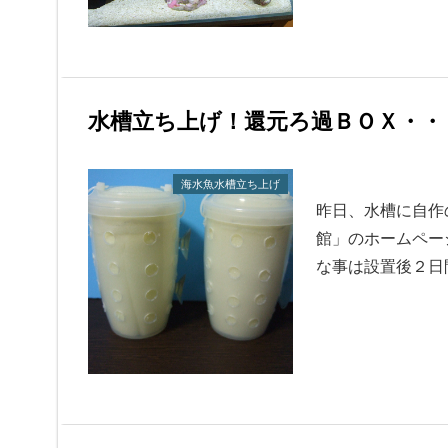
水槽立ち上げ！還元ろ過ＢＯＸ・・
海水魚水槽立ち上げ
昨日、水槽に自作
館」のホームペー
な事は設置後２日