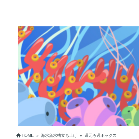
HOME
»
海水魚水槽立ち上げ
»
還元ろ過ボックス