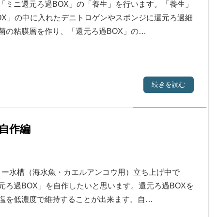
「ミニ還元ろ過BOX」の「養生」を行います。「養生」
OX」の中に入れたデニトロゲンやスポンジに還元ろ過細
菌の粘膜層を作り、「還元ろ過BOX」の…
続きを読む
自作編
フロー水槽（海水魚・カエルアンコウ用）立ち上げ中で
元ろ過BOX」を自作したいと思います。還元ろ過BOXを
塩を低濃度で維持することが出来ます。自…