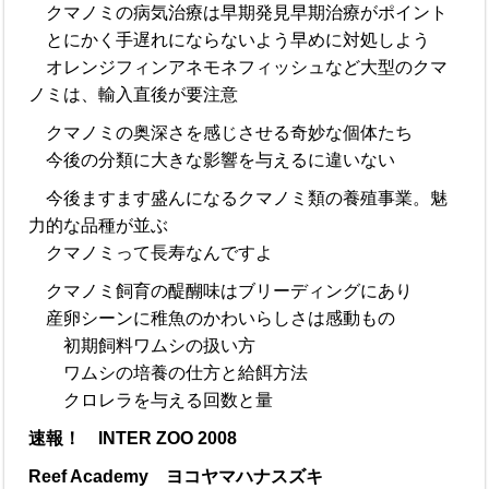
クマノミの病気治療は早期発見早期治療がポイント
とにかく手遅れにならないよう早めに対処しよう
オレンジフィンアネモネフィッシュなど大型のクマ
ノミは、輸入直後が要注意
クマノミの奥深さを感じさせる奇妙な個体たち
今後の分類に大きな影響を与えるに違いない
今後ますます盛んになるクマノミ類の養殖事業。魅
力的な品種が並ぶ
クマノミって長寿なんですよ
クマノミ飼育の醍醐味はブリーディングにあり
産卵シーンに稚魚のかわいらしさは感動もの
初期飼料ワムシの扱い方
ワムシの培養の仕方と給餌方法
クロレラを与える回数と量
速報！ INTER ZOO 2008
Reef Academy ヨコヤマハナスズキ