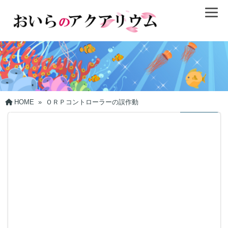
HOME
»
ＯＲＰコントローラーの誤作動