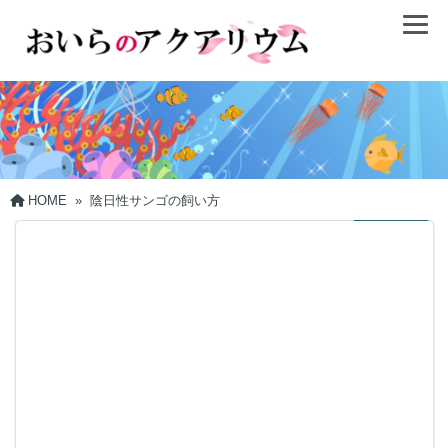
HOME
»
陰日性サンゴの飼い方