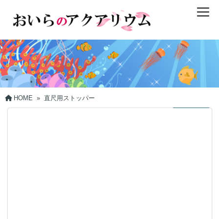
HOME
»
直尺用ストッパー