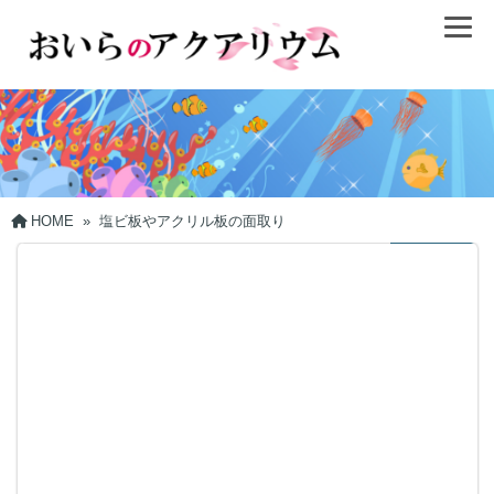
HOME
»
塩ビ板やアクリル板の面取り