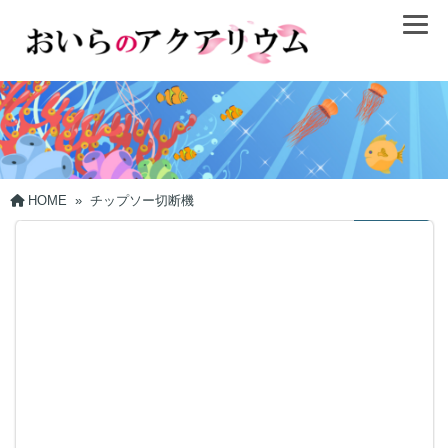
HOME
»
チップソー切断機