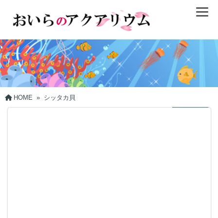
HOME
»
シッタカ貝