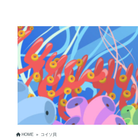
HOME
»
コイソ貝