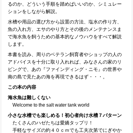
るのか、どういう手順を踏めばいいのか、シミュレー
ションをしながら解説。
水槽や用品の選び方から設置の方法、塩水の作り方、
魚の入れ方、エサのやり方とその後のメンテナンスま
で海水魚を飼うための基本的なノウハウをすべて解説
します。
本書を読み、周りのベテラン飼育者やショップの人の
アドバイスを十分に取り入れれば、みなさんの家のリ
ビングで、あの『ファインディング・ニモ』の世界や
南の島で見たあの海を再現できるはず・・・。
この本の内容
海水魚は難しくない
Welcome to the salt water tank world
小さな水槽でも楽しめる！初心者向け水槽７パターン
たくさんのハゼたちは愛嬌タップリ！
手軽なサイズの約４０ｃｍでも工夫次第でにぎやか