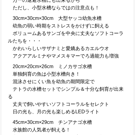
万一の退避水槽にも出来るから
ただし、小型水槽ならではの注意点も！
30cm×30cm×30cm 大型ヤッコ幼魚水槽
幼魚の弱い時期をストレスをかけずに飼える
ボリュームあるサンゴを中央に丈夫なソフトコーラ
ルたちを・・・
かわいらしいサザナミと愛嬌あるカエルウオ
アクアアルミナやマメスキマーでろ過能力も増強
20cm×20cm×26cm ミノカサゴ水槽
単独飼育の魚は小型水槽向き！
混泳させにくい魚を幼魚の期間限定で
テトラの水槽セットでシンプル＆十分な飼育が出来
る
丈夫で飼いやすいソフトコーラルをセレクト
日の光も、月の光も楽しめるLEDライト
45cm×30cm×29cm チンアナゴ水槽
水族館の人気者が飼える！