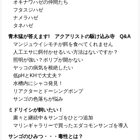
オキナワハゼの仲間たち
フタスジハゼ
ナメラハゼ
タネハゼ
青木猛が答えます! アクアリストの駆け込み寺 Q&A
マンジュウイシモチが餌を食べてくれません
人工エサに餌付かせるいい方法はないですか？
照明が強い？ポリプが開かない
ヤッコの病気を根絶したい
低pHとKHで大丈夫？
水槽内にシャコ発見！
リアクターとドーシングポンプ
サンゴの色落ちが悩み
ミドリイシが飼いたい！
粛々と継続中＆サンゴをひとつ追加
マリンギャラリーで買ったエダコモンサンゴを導入
サンゴのひみつ・・・毒性とは？