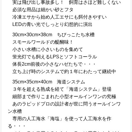
実は飛び出し事故多し！ 飼育はさほど難しくない
必須な用品は細かい砂とフタ
冷凍エサから始め人工エサにも餌付きやすい
LEDの青い光でしっとり幻想的に演出
30cm×30cm×38cm ちびっこたち水槽
スモールワールドの醍醐味！
小さい水槽に小さいものを集めて
蛍光灯でも飼えるLPSとソフトコーラル
体長2cm前後の小さなハゼたちで・・・
立ち上げ時のシステムで約１年にわたって継続中
35cm×35cm×40cm 海道システム
３年を超える熟成を経て「海道システム」登場
細部まで作りこまれた小型オールインワンの究極
あのラピッドプロの設計者が世に問うオールインワ
ン水槽
専用の人工海水「海塩」を使って人工海水を作
る・・・