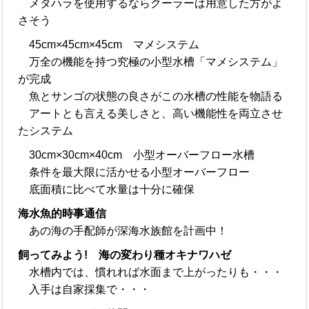
メタハラを使用するならクーラーは用意した方がよ
さそう
45cm×45cm×45cm マメシステム
万全の機能を持つ究極の小型水槽「マメシステム」
が完成
魚とサンゴの状態の良さがこの水槽の性能を物語る
アートとも言える美しさと、高い機能性を両立させ
たシステム
30cm×30cm×40cm 小型オーバーフロー水槽
条件を最大限に活かせる小型オーバーフロー
底面積に比べて水量は十分に確保
海水魚的時事通信
あの海の手配師が深海水族館を計画中！
飼ってみよう! 海の変わり種オキナワハゼ
水槽内では、慣れれば水面まで上がったりも・・・
入手は自家採集で・・・