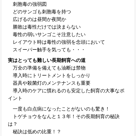
刺胞毒の強弱図
どのサンゴも刺胞毒を持つ
広げるのは昼間か夜間か
勝敗は毒性だけでは決まらない
毒性の弱いサンゴこそ注意したい
レイアウト時は毒性の強弱を念頭において
スイーパー触手を気っても・・・
実はとっても難しい長期飼育への道
万全の準備を備えても油断は禁物
導入時にトリートメントをしっかり
器具や殺菌灯のメンテナンスも重要
導入時のケアに慣れるのも安定した飼育の大事なポ
イント
一度も白点病になったことがないのも驚き！
トゲチョウをなんと１３年！その長期飼育の秘訣
は？
秘訣は低めの比重！？